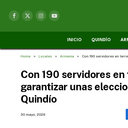
Facebook
X
Instagram
YouTube
(Twitter)
INICIO
QUINDÍO
AR
»
»
»
Home
Locales
Armenia
Con 190 servidores en terre
Con 190 servidores en 
garantizar unas elecci
Quindío
30 mayo, 2026