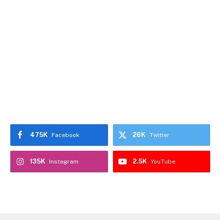
475K
26K
Facebook
Twitter
135K
2.5K
Instagram
YouTube