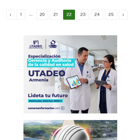
Previous
…
Next
1
20
21
22
23
24
25