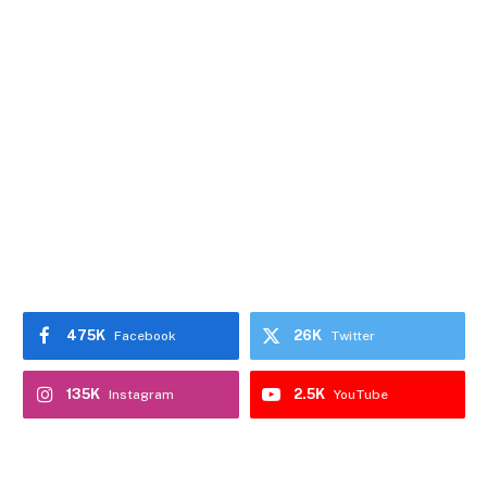
475K
26K
Facebook
Twitter
135K
2.5K
Instagram
YouTube