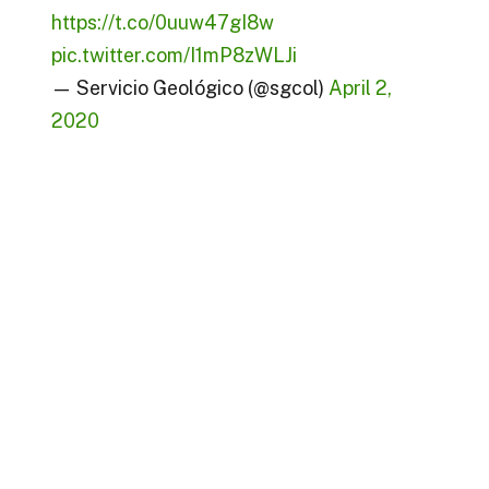
https://t.co/0uuw47gI8w
pic.twitter.com/I1mP8zWLJi
— Servicio Geológico (@sgcol)
April 2,
2020