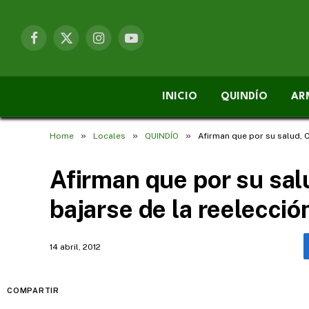
Facebook
X
Instagram
YouTube
(Twitter)
INICIO
QUINDÍO
AR
»
»
»
Home
Locales
QUINDÍO
Afirman que por su salud, C
Afirman que por su sal
bajarse de la reelecció
14 abril, 2012
COMPARTIR