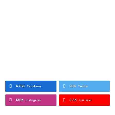
475K
26K
Facebook
Twitter
135K
2.5K
Instagram
YouTube