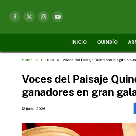
Facebook
X
Instagram
YouTube
(Twitter)
INICIO
QUINDÍO
AR
»
»
Home
Cultura
Voces del Paisaje Quindiano elegirá a su
Voces del Paisaje Quin
ganadores en gran gala
12 junio, 2026