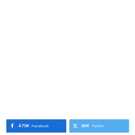
475K
26K
Facebook
Twitter