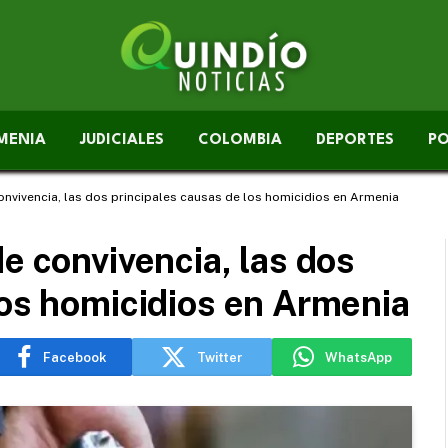
MENIA
JUDICIALES
COLOMBIA
DEPORTES
PO
onvivencia, las dos principales causas de los homicidios en Armenia
e convivencia, las dos
los homicidios en Armenia
Facebook
Twitter
WhatsApp