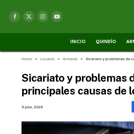
Facebook
X
Instagram
YouTube
(Twitter)
INICIO
QUINDÍO
AR
»
»
»
Home
Locales
Armenia
Sicariato y problemas de c
Sicariato y problemas d
principales causas de 
3 julio, 2026