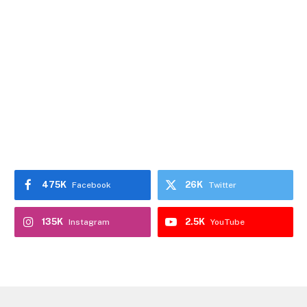
475K
26K
Facebook
Twitter
135K
2.5K
Instagram
YouTube