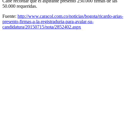
Cabe recordar que el aspirante presentó 250.000 firmas de las
50.000 requeridas.
Fuente:
http://www.caracol.com.co/noticias/bogota/ricardo-arias-
presento-firmas-a-la-registraduria-para-avalar-su-
candidatura/20150715/nota/2852402.aspx