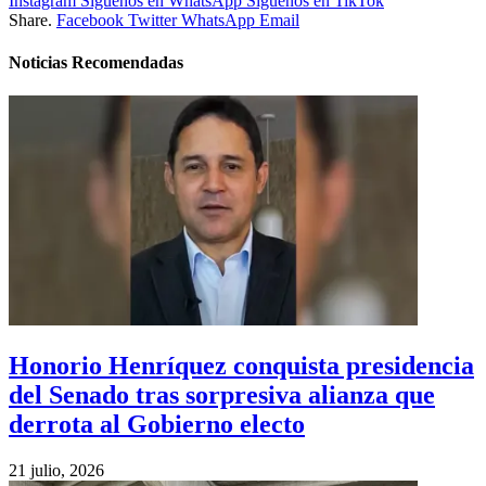
Instagram
Síguenos en WhatsApp
Síguenos en TikTok
Share.
Facebook
Twitter
WhatsApp
Email
Noticias Recomendadas
Honorio Henríquez conquista presidencia
del Senado tras sorpresiva alianza que
derrota al Gobierno electo
21 julio, 2026