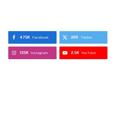
475K
26K
Facebook
Twitter
135K
2.5K
Instagram
YouTube