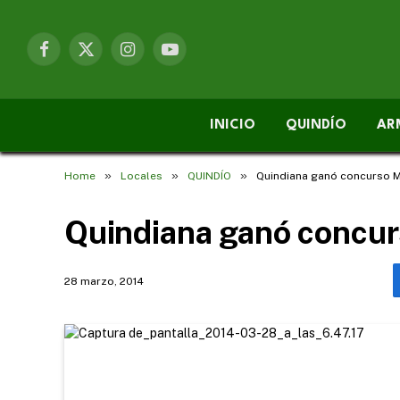
Facebook
X
Instagram
YouTube
(Twitter)
INICIO
QUINDÍO
AR
»
»
»
Home
Locales
QUINDÍO
Quindiana ganó concurso M
Quindiana ganó concur
28 marzo, 2014