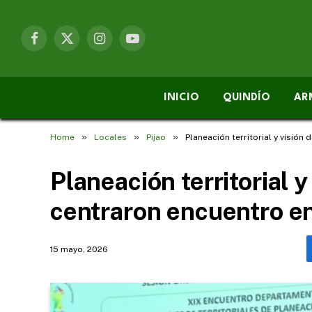
Facebook
X
Instagram
YouTube
(Twitter)
INICIO
QUINDÍO
AR
»
»
»
Home
Locales
Pijao
Planeación territorial y visión
Planeación territorial y
centraron encuentro en
15 mayo, 2026