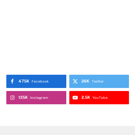
475K
26K
Facebook
Twitter
135K
2.5K
Instagram
YouTube