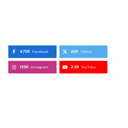
475K
26K
Facebook
Twitter
135K
2.5K
Instagram
YouTube