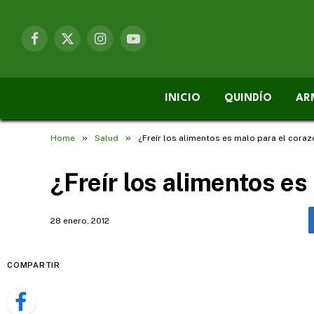
Facebook
X
Instagram
YouTube
(Twitter)
INICIO
QUINDÍO
AR
»
»
Home
Salud
¿Freír los alimentos es malo para el cora
¿Freír los alimentos es
28 enero, 2012
COMPARTIR