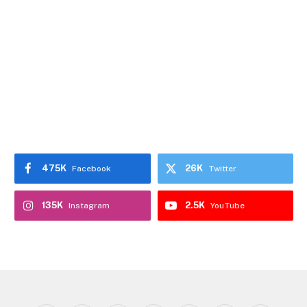
475K
26K
Facebook
Twitter
135K
2.5K
Instagram
YouTube