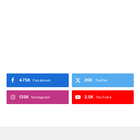
475K
26K
Facebook
Twitter
135K
2.5K
Instagram
YouTube