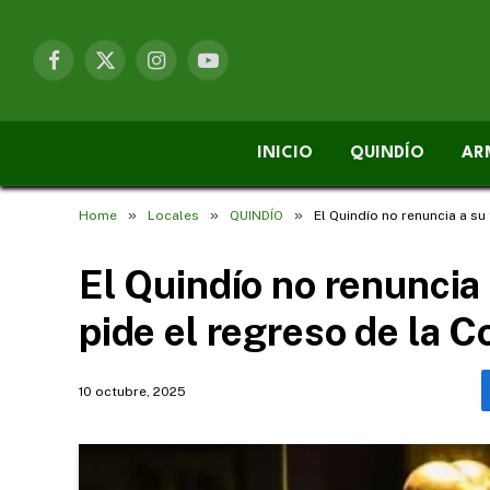
Facebook
X
Instagram
YouTube
(Twitter)
INICIO
QUINDÍO
AR
»
»
»
Home
Locales
QUINDÍO
El Quindío no renuncia a su
El Quindío no renuncia 
pide el regreso de la 
10 octubre, 2025