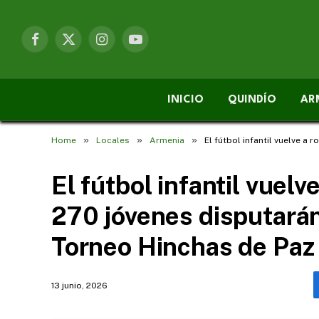
Facebook
X
Instagram
YouTube
(Twitter)
INICIO
QUINDÍO
AR
»
»
»
Home
Locales
Armenia
El fútbol infantil vuelve a
El fútbol infantil vuelv
270 jóvenes disputarán
Torneo Hinchas de Paz
13 junio, 2026