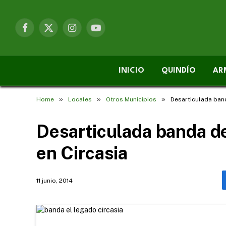
Facebook
X
Instagram
YouTube
(Twitter)
INICIO
QUINDÍO
AR
»
»
»
Home
Locales
Otros Municipios
Desarticulada band
Desarticulada banda de
en Circasia
11 junio, 2014