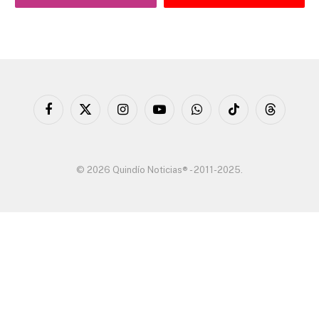
Facebook
X
Instagram
YouTube
WhatsApp
TikTok
Threads
(Twitter)
© 2026 Quindío Noticias® - 2011-2025.