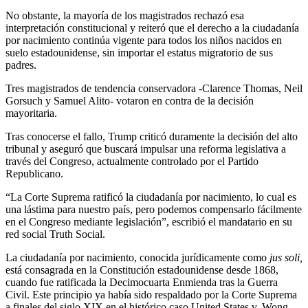
No obstante, la mayoría de los magistrados rechazó esa
interpretación constitucional y reiteró que el derecho a la ciudadanía
por nacimiento continúa vigente para todos los niños nacidos en
suelo estadounidense, sin importar el estatus migratorio de sus
padres.
Tres magistrados de tendencia conservadora -Clarence Thomas, Neil
Gorsuch y Samuel Alito- votaron en contra de la decisión
mayoritaria.
Tras conocerse el fallo, Trump criticó duramente la decisión del alto
tribunal y aseguró que buscará impulsar una reforma legislativa a
través del Congreso, actualmente controlado por el Partido
Republicano.
“La Corte Suprema ratificó la ciudadanía por nacimiento, lo cual es
una lástima para nuestro país, pero podemos compensarlo fácilmente
en el Congreso mediante legislación”, escribió el mandatario en su
red social Truth Social.
La ciudadanía por nacimiento, conocida jurídicamente como
jus soli,
está consagrada en la Constitución estadounidense desde 1868,
cuando fue ratificada la Decimocuarta Enmienda tras la Guerra
Civil. Este principio ya había sido respaldado por la Corte Suprema
a finales del siglo XIX en el histórico caso United States v. Wong