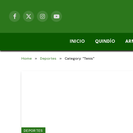
Facebook
X
Instagram
YouTube
(Twitter)
INICIO
QUINDÍO
AR
»
»
Home
Deportes
Category: "Tenis"
DEPORTES