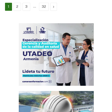
…
Next
1
2
3
32