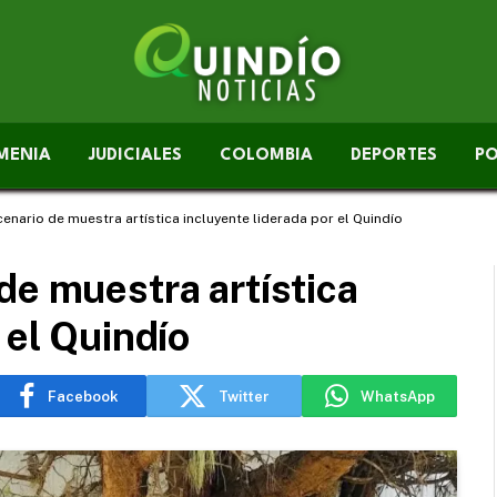
MENIA
JUDICIALES
COLOMBIA
DEPORTES
PO
enario de muestra artística incluyente liderada por el Quindío
de muestra artística
 el Quindío
Facebook
Twitter
WhatsApp