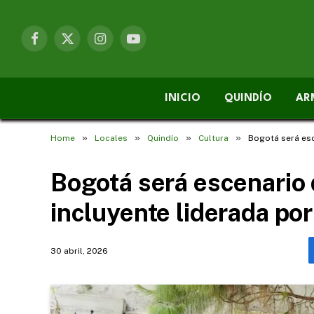
Facebook
X
Instagram
YouTube
(Twitter)
INICIO
QUINDÍO
AR
»
»
»
»
Home
Locales
Quindío
Cultura
Bogotá será esc
Bogotá será escenario 
incluyente liderada por
30 abril, 2026