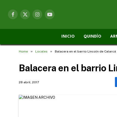
Facebook
X
Instagram
YouTube
(Twitter)
INICIO
QUINDÍO
AR
»
»
Home
Locales
Balacera en el barrio Lincoln de Calarcá
Balacera en el barrio L
28 abril, 2017