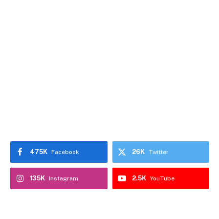
475K
26K
Facebook
Twitter
135K
2.5K
Instagram
YouTube