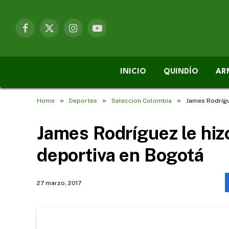
Facebook
X
Instagram
YouTube
(Twitter)
INICIO
QUINDÍO
AR
»
»
»
Home
Deportes
Seleccion Colombia
James Rodrígue
James Rodríguez le hizo
deportiva en Bogotá
27 marzo, 2017