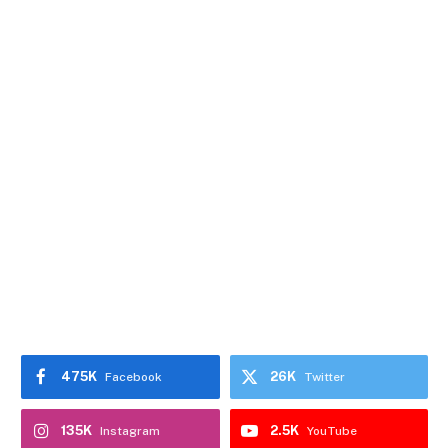
475K
26K
Facebook
Twitter
135K
2.5K
Instagram
YouTube