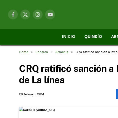
Facebook
X
Instagram
YouTube
(Twitter)
INICIO
QUINDÍO
AR
»
»
»
Home
Locales
Armenia
CRQ ratificó sanción a Invía
CRQ ratificó sanción a 
de La línea
28 febrero, 2014