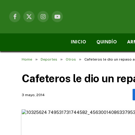
Facebook
X
Instagram
YouTube
(Twitter)
INICIO
QUINDÍO
AR
»
»
»
Home
Deportes
Otros
Cafeteros le dio un repaso 
Cafeteros le dio un re
3 mayo, 2014