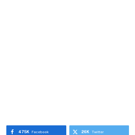
475K
26K
Facebook
Twitter